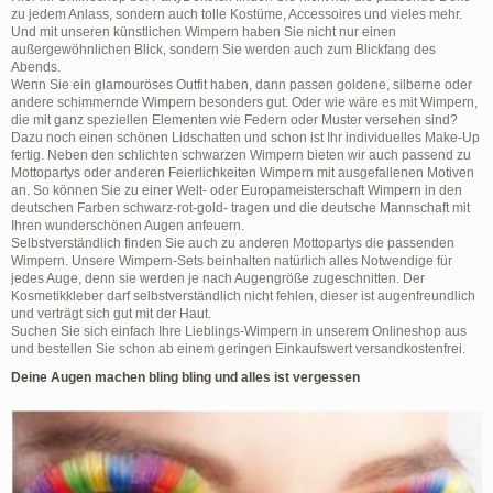
zu jedem Anlass, sondern auch tolle Kostüme, Accessoires und vieles mehr.
Und mit unseren künstlichen Wimpern haben Sie nicht nur einen
außergewöhnlichen Blick, sondern Sie werden auch zum Blickfang des
Abends.
Wenn Sie ein glamouröses Outfit haben, dann passen goldene, silberne oder
andere schimmernde Wimpern besonders gut. Oder wie wäre es mit Wimpern,
die mit ganz speziellen Elementen wie Federn oder Muster versehen sind?
Dazu noch einen schönen Lidschatten und schon ist Ihr individuelles Make-Up
fertig. Neben den schlichten schwarzen Wimpern bieten wir auch passend zu
Mottopartys oder anderen Feierlichkeiten Wimpern mit ausgefallenen Motiven
an. So können Sie zu einer Welt- oder Europameisterschaft Wimpern in den
deutschen Farben schwarz-rot-gold- tragen und die deutsche Mannschaft mit
Ihren wunderschönen Augen anfeuern.
Selbstverständlich finden Sie auch zu anderen Mottopartys die passenden
Wimpern. Unsere Wimpern-Sets beinhalten natürlich alles Notwendige für
jedes Auge, denn sie werden je nach Augengröße zugeschnitten. Der
Kosmetikkleber darf selbstverständlich nicht fehlen, dieser ist augenfreundlich
und verträgt sich gut mit der Haut.
Suchen Sie sich einfach Ihre Lieblings-Wimpern in unserem Onlineshop aus
und bestellen Sie schon ab einem geringen Einkaufswert versandkostenfrei.
Deine Augen machen bling bling und alles ist vergessen