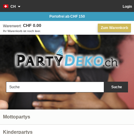
CH
Login
Portofrei ab CHF 150
CHF 0.00
Warenwert:
Zum Warenkorb
Ihr Warenkorb ist noch leer.
Suche
Mottopartys
Kinderpartys