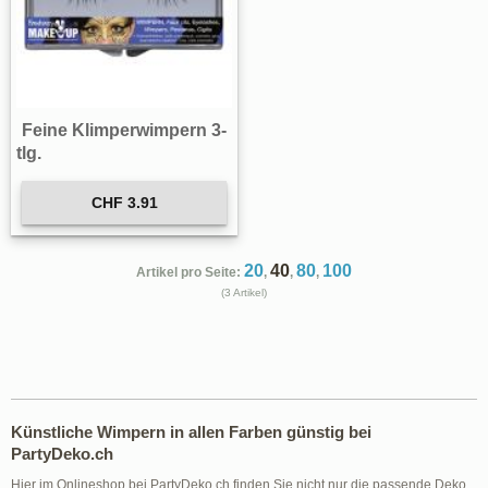
Feine Klimperwimpern 3-
tlg.
CHF 3.91
20
40
80
100
Artikel pro Seite:
,
,
,
(3 Artikel)
Künstliche Wimpern in allen Farben günstig bei
PartyDeko.ch
Hier im Onlineshop bei PartyDeko.ch finden Sie nicht nur die passende Deko