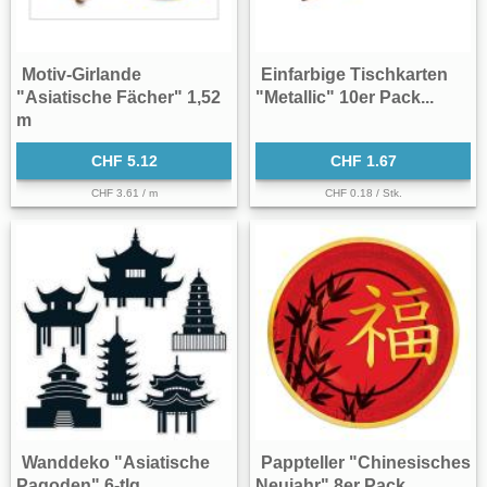
Motiv-Girlande
Einfarbige Tischkarten
"Asiatische Fächer" 1,52
"Metallic" 10er Pack...
m
CHF 5.12
CHF 1.67
CHF 3.61 / m
CHF 0.18 / Stk.
Wanddeko "Asiatische
Pappteller "Chinesisches
Pagoden" 6-tlg.
Neujahr" 8er Pack