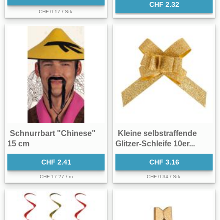
CHF 2.32
CHF 0.17 / Stk.
Schnurrbart "Chinese"
Kleine selbstraffende
15 cm
Glitzer-Schleife 10er...
CHF 2.41
CHF 3.16
CHF 17.27 / m
CHF 0.34 / Stk.