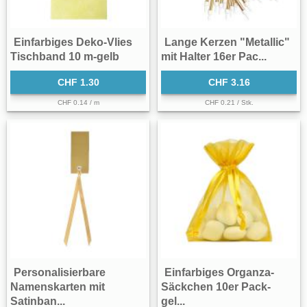
Einfarbiges Deko-Vlies
Lange Kerzen "Metallic"
Tischband 10 m-gelb
mit Halter 16er Pac...
CHF 1.30
CHF 3.16
CHF 0.14 / m
CHF 0.21 / Stk.
Personalisierbare
Einfarbiges Organza-
Namenskarten mit
Säckchen 10er Pack-
Satinban...
gel...