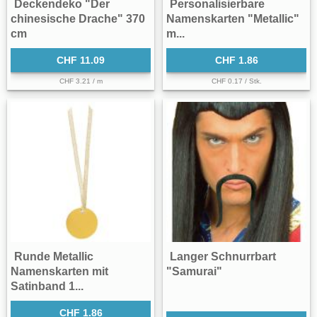
Deckendeko "Der
Personalisierbare
chinesische Drache" 370
Namenskarten "Metallic"
cm
m...
CHF 11.09
CHF 1.86
CHF 3.21 / m
CHF 0.17 / Stk.
Runde Metallic
Langer Schnurrbart
Namenskarten mit
"Samurai"
Satinband 1...
CHF 1.86