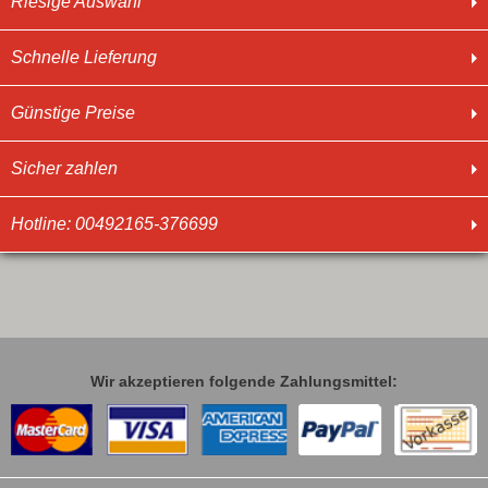
Riesige Auswahl
Schnelle Lieferung
Günstige Preise
Sicher zahlen
Hotline: 00492165-376699
Wir akzeptieren folgende Zahlungsmittel: