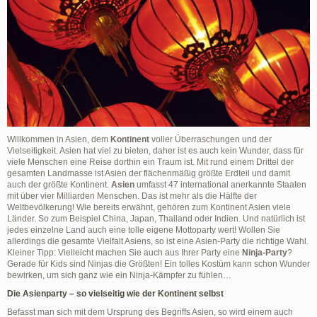
Willkommen in Asien, dem
Kontinent
voller Überraschungen und der
Vielseitigkeit. Asien hat viel zu bieten, daher ist es auch kein Wunder, dass für
viele Menschen eine Reise dorthin ein Traum ist. Mit rund einem Drittel der
gesamten Landmasse ist Asien der flächenmäßig größte Erdteil und damit
auch der größte Kontinent.
Asien
umfasst 47 international anerkannte Staaten
mit über vier Milliarden Menschen. Das ist mehr als die Hälfte der
Weltbevölkerung! Wie bereits erwähnt, gehören zum Kontinent Asien viele
Länder. So zum Beispiel China, Japan, Thailand oder Indien. Und natürlich ist
jedes einzelne Land auch eine tolle eigene Mottoparty wert! Wollen Sie
allerdings die gesamte Vielfalt Asiens, so ist eine Asien-Party die richtige Wahl.
Kleiner Tipp: Vielleicht machen Sie auch aus Ihrer Party eine
Ninja-Party
?
Gerade für Kids sind Ninjas die Größten! Ein tolles Kostüm kann schon Wunder
bewirken, um sich ganz wie ein Ninja-Kämpfer zu fühlen…
Die Asienparty – so vielseitig wie der Kontinent selbst
Befasst man sich mit dem Ursprung des Begriffs Asien, so wird einem auch