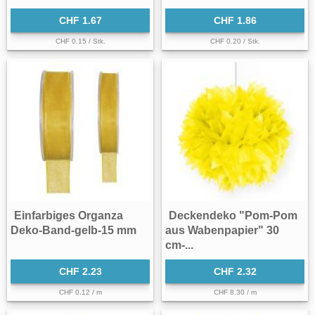
CHF 1.67
CHF 1.86
CHF 0.15 / Stk.
CHF 0.20 / Stk.
Einfarbiges Organza
Deckendeko "Pom-Pom
Deko-Band-gelb-15 mm
aus Wabenpapier" 30
cm-...
CHF 2.23
CHF 2.32
CHF 0.12 / m
CHF 8.30 / m