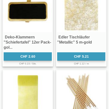
Deko-Klammern
Edler Tischläufer
"Schiefertafel" 12er Pack-
"Metallic" 5 m-gold
gol...
CHF 2.60
CHF 5.21
CHF 0.23 / Stk.
CHF 1.12 / m