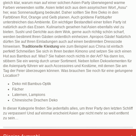
gleich klar, warum man auf einer solchen Asien-Party überwiegend warme
Farben verwenden sollte. Asien leitet sich aus dem assyrischen Wort „Assu“
her, was Sonnenaufgang bedeutet. Daher sollten Sie Ihre Deko in den
Farbtönen Rot, Orange und Gelb planen. Auch goldene Farbtupfer
unterstreichen das Ambiente. Ein wichtiger Bestandteil einer tollen Party ist
natürlich auch das Essen. Kulinarisch gesehen hat Asien ebenfalls viel zu
bieten. Sushi und Gerichte aus dem Wok, gerne auch richtig schön scharf,
werden bestimmt Ihren Gästen ordentlich einheizen. Apropos Gäste! Natürlich
dürfen Sie auf Ihren Einladungen auch auf einen bestimmten Dresscode
hinweisen.
Traditionelle Kleidung
wie zum Beispiel aus China ist einfach
perfekt! Schmeißen Sie sich in Ihren besten Kimono und setzen Sie sich einen
Hut aus Bambus auf. Was? Sie haben noch nichts in der Art? Na dann los,
stöbern Sie ein wenig durch unser Sortiment. Neben tollen Dekoelementen für
die Asienparty führen wir auch Accessoires und Kostüme, mit denen Sie am
Tag der Feier überzeugen können. Was brauchen Sie noch für eine gelungene
Location?
Deko mit Bambus-Optik
Fächer
Laternen, Lampions
Chinesische Drachen Deko
In dieser Kategorie finden Sie jedenfalls alles, um Ihrer Party den letzten Schliff
zu verpassen! Und auf einmal erscheint Asien gar nicht mehr so weit entfernt
zu sein…