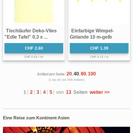
Tischläufer Deko-Vlies
Einfarbige Wimpel-
"Edle Tafel" 0,3 x ...
Girlande 10 m-gelb
CHF 2.60
CHF 1.39
CHF 0.93 / m²
CHF 0.15 / m
20
40
80
100
Artikel pro Seite:
,
,
,
(1 bis 40 von 506 Artikeln)
1
2
3
4
5
von
13
Seiten
weiter >>
Eine Reise zum Kontinent Asien