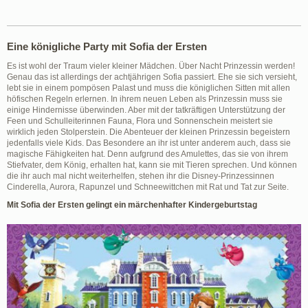
Eine königliche Party mit Sofia der Ersten
Es ist wohl der Traum vieler kleiner Mädchen. Über Nacht Prinzessin werden!
Genau das ist allerdings der achtjährigen Sofia passiert. Ehe sie sich versieht,
lebt sie in einem pompösen Palast und muss die königlichen Sitten mit allen
höfischen Regeln erlernen. In ihrem neuen Leben als Prinzessin muss sie
einige Hindernisse überwinden. Aber mit der tatkräftigen Unterstützung der
Feen und Schulleiterinnen Fauna, Flora und Sonnenschein meistert sie
wirklich jeden Stolperstein. Die Abenteuer der kleinen Prinzessin begeistern
jedenfalls viele Kids. Das Besondere an ihr ist unter anderem auch, dass sie
magische Fähigkeiten hat. Denn aufgrund des Amulettes, das sie von ihrem
Stiefvater, dem König, erhalten hat, kann sie mit Tieren sprechen. Und können
die ihr auch mal nicht weiterhelfen, stehen ihr die Disney-Prinzessinnen
Cinderella, Aurora, Rapunzel und Schneewittchen mit Rat und Tat zur Seite.
Mit Sofia der Ersten gelingt ein märchenhafter Kindergeburtstag