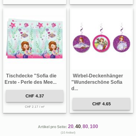
Tischdecke "Sofia die
Wirbel-Deckenhänger
Erste - Perle des Mee...
"Wunderschöne Sofia
d...
CHF 4.37
CHF 4.65
CHF 2.17 / m²
20
40
80
100
Artikel pro Seite:
,
,
,
(10 Artikel)