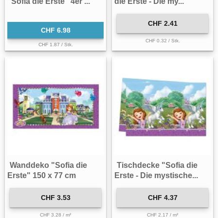
"Sofia die Erste" 4er ...
die Erste - Die my...
CHF 2.41
CHF 6.98
CHF 0.32 / Stk.
CHF 1.87 / Stk.
Wanddeko "Sofia die
Tischdecke "Sofia die
Erste" 150 x 77 cm
Erste - Die mystische...
CHF 3.53
CHF 4.37
CHF 3.28 / m²
CHF 2.17 / m²