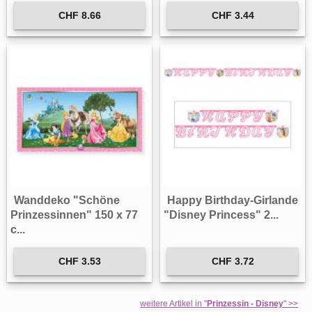
CHF 8.66
CHF 3.44
Wanddeko "Schöne
Happy Birthday-Girlande
Prinzessinnen" 150 x 77
"Disney Princess" 2...
c...
CHF 3.53
CHF 3.72
weitere Artikel in "
Prinzessin - Disney
" >>