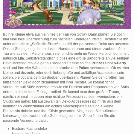
Ist Ihre Kleine etwa auch ein riesiger Fan von Sofia? Dann planen Sie doch
mal eine tolle Überraschung zum nächsten Kindergeburtstag. Richten Sie ihn
unter dem Motto
„Sofia die Erste“
aus. Mit der passenden Deko aus unserem
Online-Shop gelingt Ihnen das im Handumdrehen und einem zauberhaften
Tag wie aus dem Märchenbuch steht nichts mehr im Wege. Farblich dominiert
natürlich
Lila
. Selbstverständlich gibt es eine große Bandbreite an vielseitigen
Deko-Accessoires, die genau passend für eine solche
Prinzessinnen-Party
sind und Ihre vier Wände in einen prunkvollen
Palast
verwandeln. Ob es eher
kleine und dezente, oder doch lieber große und auffällige Accessoires sein
sollen, bleibt ganz dem Gastgeber überlassen. Planen Sie den großen Tag
mitsamt der Deko doch zusammen mit Ihrer Tochter. So kommt richtig
Vorfreude auf! Süße Accessoires wie ein Diadem oder Pappmasken von Sofia
erfreuen die kleinen Fans garantiert. So kommt man dem großen Traum,
nämlich einmal im Leben eine richtige Prinzessin zu sein, wenigstens ein
Stückchen näher. Mit ausgewählten Deko-Accessoires ist im Nu aus dem
heimischen Wohnzimmer ein echtes Märchenparadies für die kleine
Prinzessin daheim und ihre Gäste geworden. Vergessen Sie außerdem
keineswegs die zauberhafte Geburtstagstorte! Im Shop finden Sie die
passende Verzierung dafür:
Essbare Kuchendeko