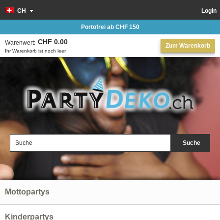
CH
Login
Portofrei ab CHF 150
CHF 0.00
Warenwert:
Zum Warenkorb
Ihr Warenkorb ist noch leer.
Suche
Mottopartys
Kinderpartys