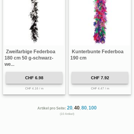
Zweifarbige Federboa
Kunterbunte Federboa
180 cm 50 g-schwarz-
190 cm
we...
CHF 6.98
CHF 7.92
CHF 4.16 / m
CHF 4.47 / m
20
40
80
100
Artikel pro Seite:
,
,
,
(10 Artikel)