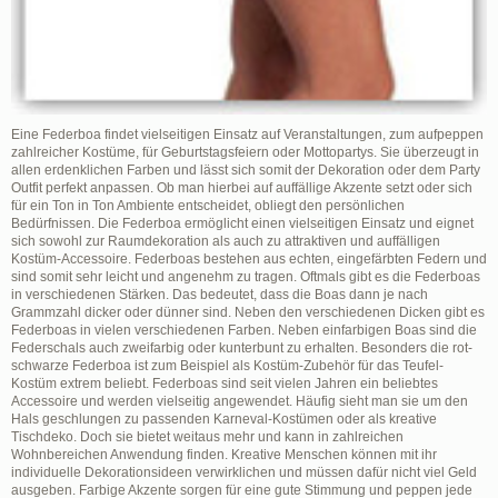
Eine Federboa findet vielseitigen Einsatz auf Veranstaltungen, zum aufpeppen
zahlreicher Kostüme, für Geburtstagsfeiern oder Mottopartys. Sie überzeugt in
allen erdenklichen Farben und lässt sich somit der Dekoration oder dem Party
Outfit perfekt anpassen. Ob man hierbei auf auffällige Akzente setzt oder sich
für ein Ton in Ton Ambiente entscheidet, obliegt den persönlichen
Bedürfnissen. Die Federboa ermöglicht einen vielseitigen Einsatz und eignet
sich sowohl zur Raumdekoration als auch zu attraktiven und auffälligen
Kostüm-Accessoire. Federboas bestehen aus echten, eingefärbten Federn und
sind somit sehr leicht und angenehm zu tragen. Oftmals gibt es die Federboas
in verschiedenen Stärken. Das bedeutet, dass die Boas dann je nach
Grammzahl dicker oder dünner sind. Neben den verschiedenen Dicken gibt es
Federboas in vielen verschiedenen Farben. Neben einfarbigen Boas sind die
Federschals auch zweifarbig oder kunterbunt zu erhalten. Besonders die rot-
schwarze Federboa ist zum Beispiel als Kostüm-Zubehör für das Teufel-
Kostüm extrem beliebt. Federboas sind seit vielen Jahren ein beliebtes
Accessoire und werden vielseitig angewendet. Häufig sieht man sie um den
Hals geschlungen zu passenden Karneval-Kostümen oder als kreative
Tischdeko. Doch sie bietet weitaus mehr und kann in zahlreichen
Wohnbereichen Anwendung finden. Kreative Menschen können mit ihr
individuelle Dekorationsideen verwirklichen und müssen dafür nicht viel Geld
ausgeben. Farbige Akzente sorgen für eine gute Stimmung und peppen jede