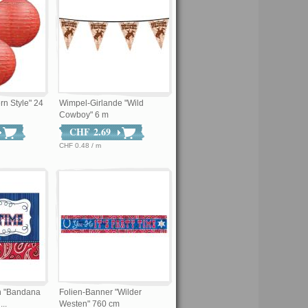
n Style" 24
Wimpel-Girlande "Wild
Cowboy" 6 m
CHF 2.69
CHF 0.48 / m
n "Bandana
Folien-Banner "Wilder
..
Westen" 760 cm