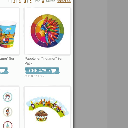
1
2
3
4
5
8
weiter >>
von
Seiten
aner" 8er
Pappteller "Indianer" 8er
Pack
CHF 2.79
CHF 0.37 / Stk.