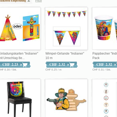
falksson-Empfehlung
Price
inladungskarten "Indianer"
Wimpel-Girlande "Indianer"
Pappbecher "Indi
it Umschlag 8e...
10 m
Pack
CHF 2.23
CHF 2.32
CHF 2.32
HF 0.30 / Stk.
CHF 0.25 / m
CHF 0.31 / Stk.