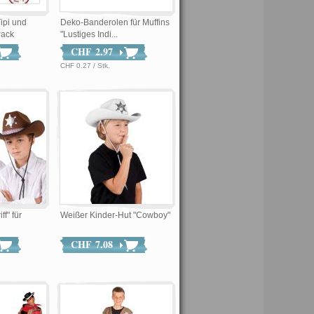
ipi und
Deko-Banderolen für Muffins
Pack
"Lustiges Indi...
CHF 2.97
CHF 0.27 / Stk.
f" für
Weißer Kinder-Hut "Cowboy"
CHF 7.08