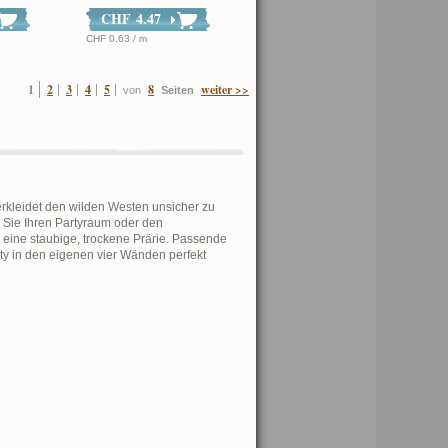
CHF 4.47
CHF 0.63 / m
1
2
3
4
5
8
weiter >>
von
Seiten
erkleidet den wilden Westen unsicher zu
 Sie Ihren Partyraum oder den
 eine staubige, trockene Prärie. Passende
y in den eigenen vier Wänden perfekt