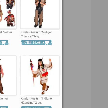
t "Wilder
Kinder-Kostüm "Mutiger
Cowboy" 3-tlg.
CHF 16.68
leiner
Kinder-Kostüm "Indianer
Häuptling" 2-tlg.