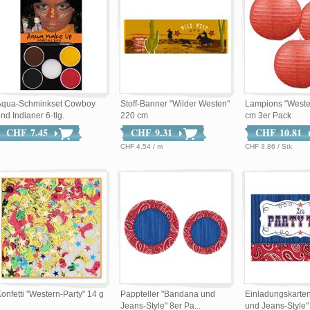
Aqua-Schminkset Cowboy
Stoff-Banner "Wilder Westen"
Lampions "Wester
nd Indianer 6-tlg.
220 cm
cm 3er Pack
CHF 7.45
CHF 9.31
CHF 10.81
CHF 4.54 / m
CHF 3.86 / Stk.
onfetti "Western-Party" 14 g
Pappteller "Bandana und
Einladungskarte
Jeans-Style" 8er Pa...
und Jeans-Style" .