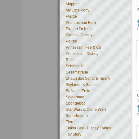
Muppets
S
My Little Pony
Pferde
Phineas and Ferb
Piraten für Kids
C
Planes - Disney
Polizei
Prinzessin, Fee & Co
Prinzessin - Disney
Ritter
Schlümpfe
Sesamstraße
Shaun das Schaf & Timmy
Skylanders Giants
Sofia die Erste
E
Spiderman
T
Spongebob
Star Wars & Clone Wars
C
Superhelden
Tiere
Tinker Bell - Disney Fairies
Toy Story