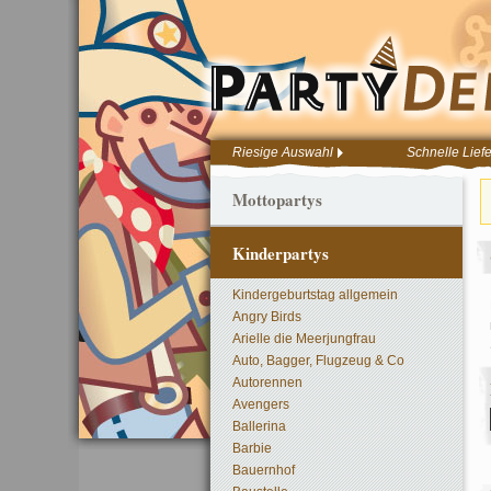
Riesige Auswahl
Schnelle Lief
Mottopartys
Kinderpartys
Kindergeburtstag allgemein
Angry Birds
Arielle die Meerjungfrau
Auto, Bagger, Flugzeug & Co
Autorennen
Avengers
Ballerina
Barbie
Bauernhof