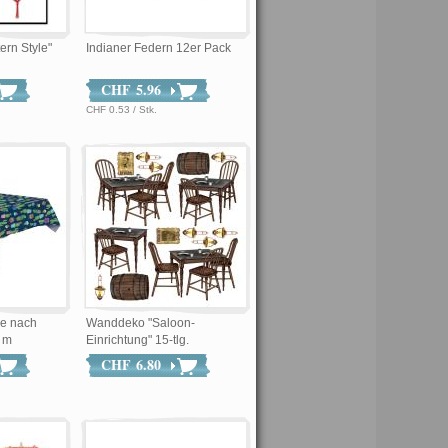
ern Style"
Indianer Federn 12er Pack
CHF 5.96
CHF 0.53 / Stk.
se nach
Wanddeko "Saloon-
4 m
Einrichtung" 15-tlg.
CHF 6.80