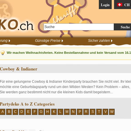
Login
CH
Suche
erung
Günstige Preise
Sicher zahlen
Wir machen Weihnachtsferien. Keine Bestellannahme und kein Versand vom 16.12
Cowboy & Indianer
Für eine gelungene Cowboy & Indianer Kinderparty brauchen Sie nicht viel. Ihr k
möchte eine Geburtstagsparty rund um den Wilden Westen? Kein Problem – alles, 
Sie werden ganz bestimmt nicht nur die kleinen Kids damit begeistern...
Partydeko A to Z Categories
A
B
C
D
E
F
G
H
K
L
M
N
P
R
S
T
V
W