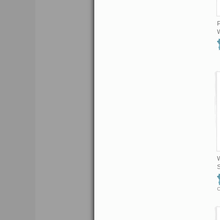
W
S
C