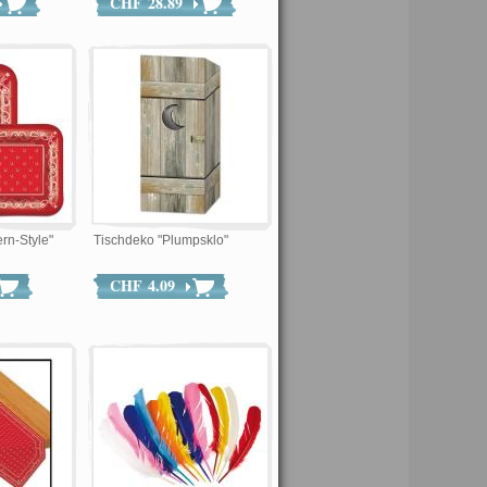
CHF 28.89
rn-Style"
Tischdeko "Plumpsklo"
CHF 4.09