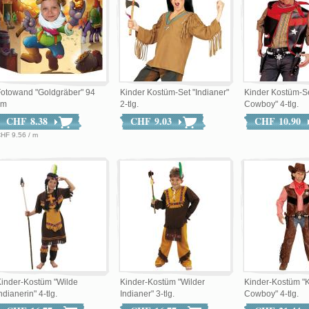
otowand "Goldgräber" 94
Kinder Kostüm-Set "Indianer"
Kinder Kostüm-Se
cm
2-tlg.
Cowboy" 4-tlg.
CHF 8.38
CHF 9.03
CHF 10.90
HF 9.56 / m
inder-Kostüm "Wilde
Kinder-Kostüm "Wilder
Kinder-Kostüm "K
ndianerin" 4-tlg.
Indianer" 3-tlg.
Cowboy" 4-tlg.