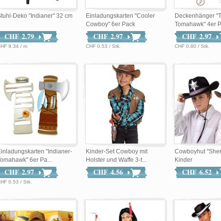
tuhl-Deko "Indianer" 32 cm
Einladungskarten "Cooler
Deckenhänger "T
Cowboy" 6er Pack
Tomahawk" 4er 
CHF 2.79
CHF 2.97
CHF 2.97
HF 9.34 / m
CHF 0.53 / Stk.
CHF 0.80 / Stk.
inladungskarten "Indianer-
Kinder-Set Cowboy mit
Cowboyhut "Sherif
omahawk" 6er Pa...
Holster und Waffe 3-t...
Kinder
CHF 2.97
CHF 4.56
CHF 6.52
HF 0.53 / Stk.