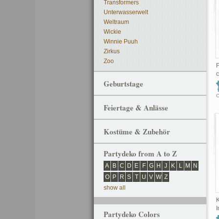
Transformers
Unterwasserwelt
Weltraum
Wickie
Winnie Puuh
Zirkus
Zoo
F
Geburtstage
C
Feiertage & Anlässe
Kostüme & Zubehör
Partydeko from A to Z
A
B
C
D
E
F
G
H
J
K
L
M
N
O
P
R
S
T
U
V
W
Z
show all
K
I
Partydeko Colors