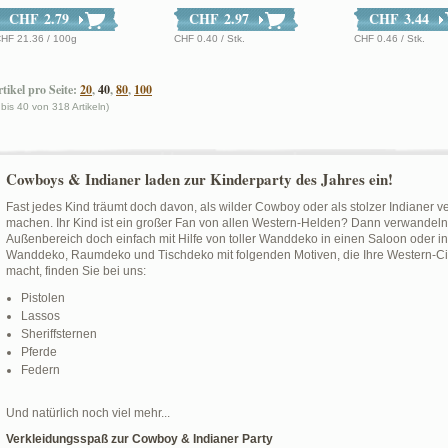
CHF 2.79
CHF 2.97
CHF 3.44
HF 21.36 / 100g
CHF 0.40 / Stk.
CHF 0.46 / Stk.
tikel pro Seite:
20
,
40
,
80
,
100
 bis 40 von 318 Artikeln)
Cowboys & Indianer laden zur Kinderparty des Jahres ein!
Fast jedes Kind träumt doch davon, als wilder Cowboy oder als stolzer Indianer v
machen. Ihr Kind ist ein großer Fan von allen Western-Helden? Dann verwandeln
Außenbereich doch einfach mit Hilfe von toller Wanddeko in einen Saloon oder in
Wanddeko, Raumdeko und Tischdeko mit folgenden Motiven, die Ihre Western-Cit
macht, finden Sie bei uns:
Pistolen
Lassos
Sheriffsternen
Pferde
Federn
Und natürlich noch viel mehr...
Verkleidungsspaß zur Cowboy & Indianer Party