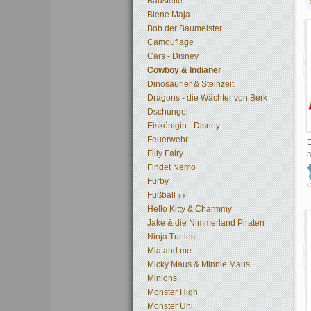
Baustelle
Biene Maja
Bob der Baumeister
Camouflage
Cars - Disney
Cowboy & Indianer
Dinosaurier & Steinzeit
Dragons - die Wächter von Berk
Dschungel
Eiskönigin - Disney
Feuerwehr
E
Filly Fairy
m
Findet Nemo
Furby
C
Fußball
Hello Kitty & Charmmy
Jake & die Nimmerland Piraten
Ninja Turtles
Mia and me
Micky Maus & Minnie Maus
Minions
Monster High
Monster Uni