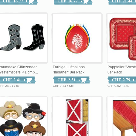
CHF 16.77
CHF 16.77
CHF 21.44
Raumdeko Glänzender
Farbige Luftballons
Pappteller "Weste
esternstiefel 41 cm x...
"Indianer" 8er Pack
8er Pack
CHF 2.41
CHF 2.51
CHF 2.79
HF 24.21 / m²
CHF 0.34 / Stk.
CHF 0.52 / Stk.