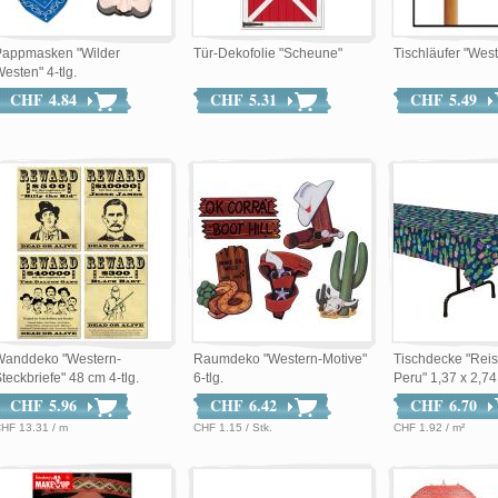
Pappmasken "Wilder
Tür-Dekofolie "Scheune"
Tischläufer "West
esten" 4-tlg.
CHF 4.84
CHF 5.31
CHF 5.49
Wanddeko "Western-
Raumdeko "Western-Motive"
Tischdecke "Rei
teckbriefe" 48 cm 4-tlg.
6-tlg.
Peru" 1,37 x 2,7
CHF 5.96
CHF 6.42
CHF 6.70
HF 13.31 / m
CHF 1.15 / Stk.
CHF 1.92 / m²