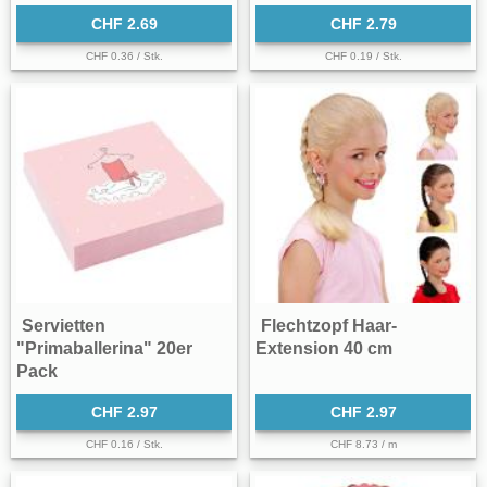
CHF 2.69
CHF 2.79
CHF 0.36 / Stk.
CHF 0.19 / Stk.
Servietten
Flechtzopf Haar-
"Primaballerina" 20er
Extension 40 cm
Pack
CHF 2.97
CHF 2.97
CHF 0.16 / Stk.
CHF 8.73 / m