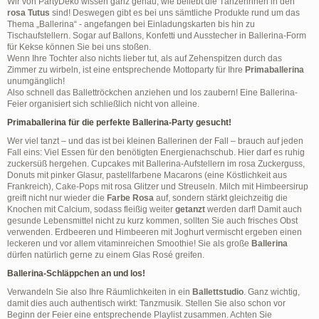
Wir von PartyDeko wissen ganz genau, wie beliebt die Tänzerinnen in den
rosa Tutus
sind! Deswegen gibt es bei uns sämtliche Produkte rund um das
Thema „Ballerina“ - angefangen bei Einladungskarten bis hin zu
Tischaufstellern. Sogar auf Ballons, Konfetti und Ausstecher in Ballerina-Form
für Kekse können Sie bei uns stoßen.
Wenn Ihre Tochter also nichts lieber tut, als auf Zehenspitzen durch das
Zimmer zu wirbeln, ist eine entsprechende Mottoparty für Ihre
Primaballerina
unumgänglich!
Also schnell das Ballettröckchen anziehen und los zaubern! Eine Ballerina-
Feier organisiert sich schließlich nicht von alleine.
Primaballerina für die perfekte Ballerina-Party gesucht!
Wer viel tanzt – und das ist bei kleinen Ballerinen der Fall – brauch auf jeden
Fall eins: Viel Essen für den benötigten Energienachschub. Hier darf es ruhig
zuckersüß hergehen. Cupcakes mit Ballerina-Aufstellern im rosa Zuckerguss,
Donuts mit pinker Glasur, pastellfarbene Macarons (eine Köstlichkeit aus
Frankreich), Cake-Pops mit rosa Glitzer und Streuseln. Milch mit Himbeersirup
greift nicht nur wieder die
Farbe Rosa
auf, sondern stärkt gleichzeitig die
Knochen mit Calcium, sodass fleißig weiter
getanzt
werden darf! Damit auch
gesunde Lebensmittel nicht zu kurz kommen, sollten Sie auch frisches Obst
verwenden. Erdbeeren und Himbeeren mit Joghurt vermischt ergeben einen
leckeren und vor allem vitaminreichen Smoothie! Sie als große
Ballerina
dürfen natürlich gerne zu einem Glas Rosé greifen.
Ballerina-Schläppchen an und los!
Verwandeln Sie also Ihre Räumlichkeiten in ein
Ballettstudio
. Ganz wichtig,
damit dies auch authentisch wirkt: Tanzmusik. Stellen Sie also schon vor
Beginn der Feier eine entsprechende Playlist zusammen. Achten Sie