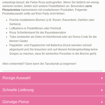
unbedingt darauf, die Farbe Rosa aufzugreifen. Wenn Sie farblich ein wenig
variieren wollen, bieten sich andere Pastellfarben an. Besonders
zarte
Pistazientöne
harmonieren mit rosafarbenen Produkten. Folgende
Produktauswahl sollte auf Ihrer Party nicht fehlen:
Frische rosafarbene Blumen (z.B. Rosen, Ranunkeln, Dahlien oder
Gerbera)
Luftballons in Pastelltönen oder Perlmutt
Rosa Schleifenband für die Raumdekoration
Tutus (entweder als Deko im Kleinformat oder als Dress-Code für die
kleinen Gäste)
Pappteller- und Pappbecher mit Ballerina-Druck (werden schnell
abgeräumt und Sie brauchen sich auf diesem Kindergeburtstag keine
Sorgen zu machen, dass Ihr wertvolles Porzellan in die Brüche geht)
Alles vorbereitet? Dann kann die Tanzstunde ja beginnen!
Riesige Auswahl
Schnelle Lieferung
Günstige Preise