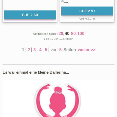
4,...
CHF 2.97
CHF 2.60
CHF 0.71 / m
20
40
80
100
Artikel pro Seite:
,
,
,
(1 bis 40 von 188 Artikeln)
1
2
3
4
5
von
5
Seiten
weiter >>
Es war einmal eine kleine Ballerina...