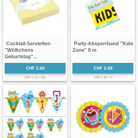
Cocktail-Servietten
Party-Absperrband "Kids
"Wölkchens
Zone" 6 m
Geburtstag"...
CHF 2.60
CHF 2.69
CHF 0.14 / Stk.
CHF 0.48 / m