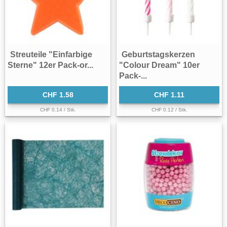
Streuteile "Einfarbige
Geburtstagskerzen
Sterne" 12er Pack-or...
"Colour Dream" 10er
Pack-...
CHF 1.58
CHF 1.11
CHF 0.14 / Stk.
CHF 0.12 / Stk.