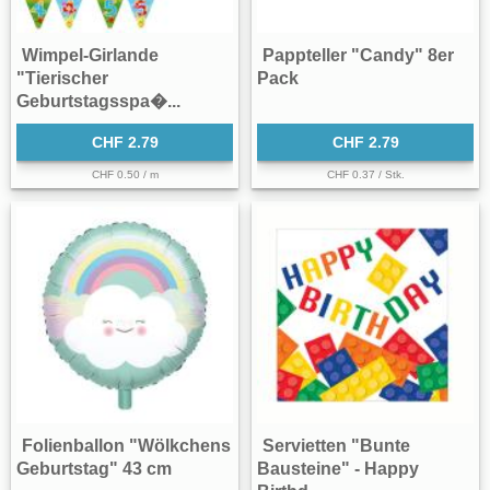
Wimpel-Girlande
Pappteller "Candy" 8er
"Tierischer
Pack
Geburtstagsspa�...
CHF 2.79
CHF 2.79
CHF 0.50 / m
CHF 0.37 / Stk.
Folienballon "Wölkchens
Servietten "Bunte
Geburtstag" 43 cm
Bausteine" - Happy