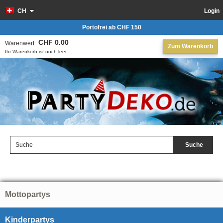
CH
Login
Portofrei ab CHF 150
CHF 0.00
Warenwert:
Zum Warenkorb
Ihr Warenkorb ist noch leer.
Suche
Mottopartys
Kinderpartys