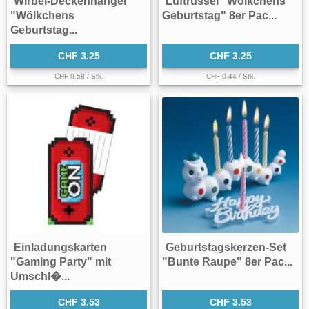
Wirbel-Deckenhänger
Luftrüssel "Wölkchens
"Wölkchens
Geburtstag" 8er Pac...
Geburtstag...
CHF 3.25
CHF 3.25
CHF 0.58 / Stk.
CHF 0.44 / Stk.
Einladungskarten
Geburtstagskerzen-Set
"Gaming Party" mit
"Bunte Raupe" 8er Pac...
Umschl�...
CHF 3.53
CHF 3.53