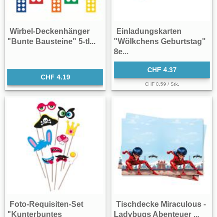
Wirbel-Deckenhänger
Einladungskarten
"Bunte Bausteine" 5-tl...
"Wölkchens Geburtstag"
8e...
CHF 4.37
CHF 4.19
CHF 0.59 / Stk.
Foto-Requisiten-Set
Tischdecke Miraculous -
"Kunterbuntes
Ladybugs Abenteuer ...