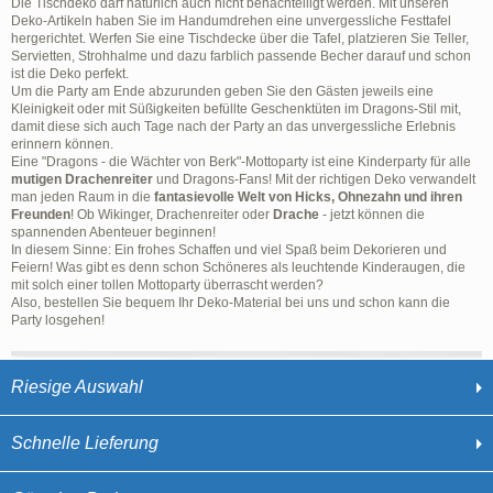
Die Tischdeko darf natürlich auch nicht benachteiligt werden. Mit unseren
Deko-Artikeln haben Sie im Handumdrehen eine unvergessliche Festtafel
hergerichtet. Werfen Sie eine Tischdecke über die Tafel, platzieren Sie Teller,
Servietten, Strohhalme und dazu farblich passende Becher darauf und schon
ist die Deko perfekt.
Um die Party am Ende abzurunden geben Sie den Gästen jeweils eine
Kleinigkeit oder mit Süßigkeiten befüllte Geschenktüten im Dragons-Stil mit,
damit diese sich auch Tage nach der Party an das unvergessliche Erlebnis
erinnern können.
Eine "Dragons - die Wächter von Berk"-Mottoparty ist eine Kinderparty für alle
mutigen Drachenreiter
und Dragons-Fans! Mit der richtigen Deko verwandelt
man jeden Raum in die
fantasievolle Welt von Hicks, Ohnezahn und ihren
Freunden
! Ob Wikinger, Drachenreiter oder
Drache
- jetzt können die
spannenden Abenteuer beginnen!
In diesem Sinne: Ein frohes Schaffen und viel Spaß beim Dekorieren und
Feiern! Was gibt es denn schon Schöneres als leuchtende Kinderaugen, die
mit solch einer tollen Mottoparty überrascht werden?
Also, bestellen Sie bequem Ihr Deko-Material bei uns und schon kann die
Party losgehen!
Riesige Auswahl
Schnelle Lieferung