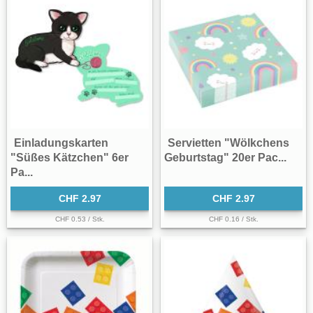
Einladungskarten
Servietten "Wölkchens
"Süßes Kätzchen" 6er
Geburtstag" 20er Pac...
Pa...
CHF 2.97
CHF 2.97
CHF 0.53 / Stk.
CHF 0.16 / Stk.