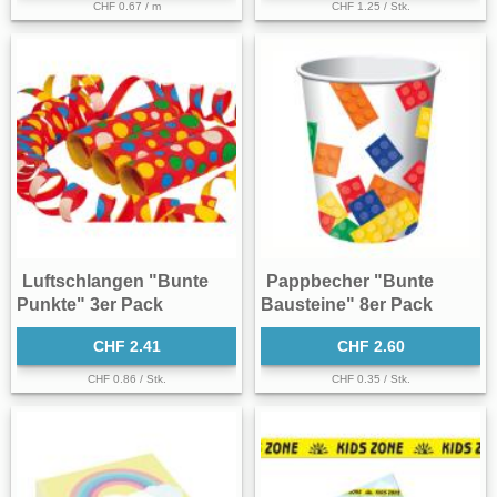
CHF 0.67 / m
CHF 1.25 / Stk.
Luftschlangen "Bunte
Pappbecher "Bunte
Punkte" 3er Pack
Bausteine" 8er Pack
CHF 2.41
CHF 2.60
CHF 0.86 / Stk.
CHF 0.35 / Stk.