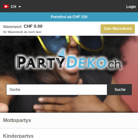
CH
Login
Portofrei ab CHF 150
CHF 0.00
Warenwert:
Zum Warenkorb
Ihr Warenkorb ist noch leer.
Suche
Mottopartys
Kinderpartys