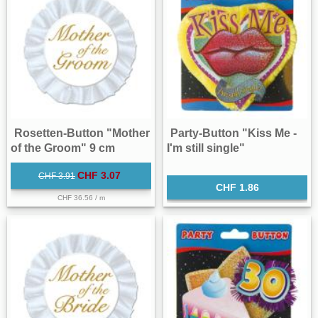
Rosetten-Button "Mother
Party-Button "Kiss Me -
of the Groom" 9 cm
I'm still single"
CHF 3.07
CHF 3.91
CHF 1.86
CHF 36.56 / m