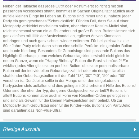
Neben der Tatsache das jedes Outfit oder Kostüm erst so richtig mit den
passenden Accessoires strahlt, kommt es in Sachen Originalität natürlich auch
auf die kleinen Dinge im Leben an. Buttons sind immer und zu nahezu jeder
Party ein gern gesehenes "Schmuckstück". Für den Fall, dass Sie auf einer
Mottoparty verkleidet erscheinen sollen, aber eher der Kostüm-Muffel sind,
reicht manchmal schon ein auffallender und großer Button. Buttons lassen sich
ganz einfach mit Hilfe der Anstecknadel an jeglicher Art von Klamotten
anbringen und auch ganz schnell wieder entfernen. Für beispielsweise die
80er Jahre Party reicht dann schon eine schrille Perücke, ein genialer Button
und bunte Kleidung. Besonders für Geburtstage sind passende Buttons das
Highlight überhaupt, denn welches Geburtstagskind erstrahlt nicht gleich im
neuen Glanze, wenn ein "Happy Birthday"-Button die Brust schmückt?! Für
wirklich jedes Alter gibt es den perfekte Button, ob es der personalisierbare
Button mit der individuellen Geburtstagszahl ist oder ein riesiger, farblich-
strahlender Geburtstagsbutton mit der Zahl "18", "30", "40", "50" oder "60"
versehen ist. Der Jubilar sollte in der Menge unter den eingeladenen
Partygästen stets auffallen und dies gelingt mit Sicherheit mit Hilfe des Buttons!
Oder sind Sie eher der Typ, der gerne Gastgeschenke verteilt?! Buttons für
alle!!! Buttons können aber auch in Form von Rosetten-Orden gefertigt sein
und sind als Gewinn für die kleinen Partyspielchen sehr beliebt. Ob zur
Mottoparty, zum Geburtstag oder für die Kinder-Fete, Buttons von PartyDeko
sind garantiert das Non-Plus-Ultra!
Riesige Auswahl