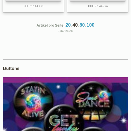
CHF 27.44 / m
CHF 27.44 / m
20
40
80
100
Artikel pro Seite:
,
,
,
(16 Artikel)
Buttons