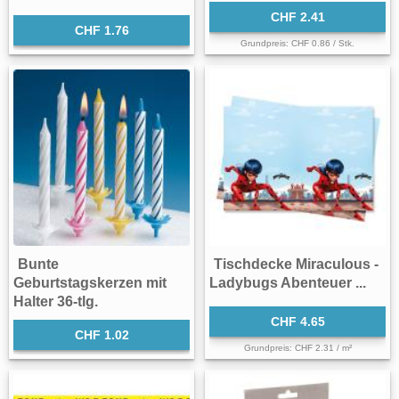
CHF 2.41
CHF 1.76
Grundpreis: CHF 0.86 / Stk.
Bunte
Tischdecke Miraculous -
Geburtstagskerzen mit
Ladybugs Abenteuer ...
Halter 36-tlg.
CHF 4.65
CHF 1.02
Grundpreis: CHF 2.31 / m²