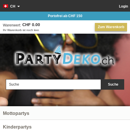
CH
Login
Portofrei ab CHF 150
CHF 0.00
Warenwert:
Zum Warenkorb
Ihr Warenkorb ist noch leer.
Suche
Mottopartys
Kinderpartys