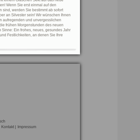
it einem Gläschen Sekt auf das neue
n! Wenn Sie erst einmal auf den
ind, werden Sie bestimmt ab sofort
ber an Silvester sein! Wir wünschen Ihnen
en aufregenden und unvergesslichen
n die frühen Morgenstunden des neuen
m Sinne: Ein frohes, neues, gesundes Jahr
 und Festlichkeiten, an denen Sie Ihre
sch
Kontakt
|
Impressum