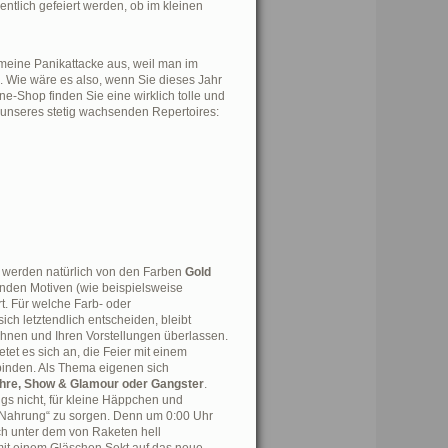
ntlich gefeiert werden, ob im kleinen
emeine Panikattacke aus, weil man im
. Wie wäre es also, wenn Sie dieses Jahr
e-Shop finden Sie eine wirklich tolle und
l unseres stetig wachsenden Repertoires:
 werden natürlich von den Farben
Gold
den Motiven (wie beispielsweise
rt. Für welche Farb- oder
ich letztendlich entscheiden, bleibt
Ihnen und Ihren Vorstellungen überlassen.
etet es sich an, die Feier mit einem
binden. Als Thema eigenen sich
hre, Show & Glamour oder Gangster
.
gs nicht, für kleine Häppchen und
 Nahrung“ zu sorgen. Denn um 0:00 Uhr
ch unter dem von Raketen hell