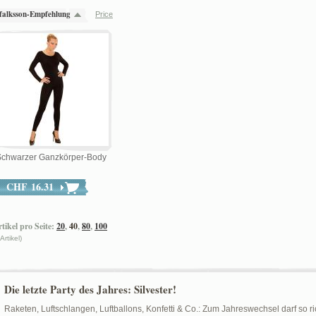
falksson-Empfehlung
Price
Schwarzer Ganzkörper-Body
CHF 16.31
tikel pro Seite:
20
,
40
,
80
,
100
 Artikel)
Die letzte Party des Jahres: Silvester!
Raketen, Luftschlangen, Luftballons, Konfetti & Co.: Zum Jahreswechsel darf so r