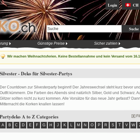
Login
CH
Suche
erung
Günstige Preise
Sicher zahlen
Wir machen Weihnachtsferien. Keine Bestellannahme und kein Versand vom 16.12
Silvester - Deko für Silvester-Partys
Der Countdown zur Silvesterparty beginnt! Der Jahreswechsel steht kurz bevor und
Outfit kümmern. Die Farben des Abends sind natürlich Silber, Gold und Schwarz. Auc
Glitzer sollten nicht zu kurz kommen. Alle Vorsätze für das neue Jahr gefasst? Dan
Mitternacht die Korken knallen lassen!
Partydeko A to Z Categories
Fi
A
B
C
D
E
F
G
H
J
K
L
M
N
O
P
R
S
T
V
W