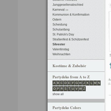
Junggesellenabschied
Karneval
Kommunion & Konfirmation
Ostern
Scheidung
Schulanfang
St. Patrick's Day
Straßenfest & Schützenfest
Silvester
Valentinstag
Weihnachten
Kostüme & Zubehör
Partydeko from A to Z
Ar
A
B
C
D
E
F
G
H
J
K
L
M
N
(1
O
P
R
S
T
U
V
W
Z
show all
Partydeko Colors