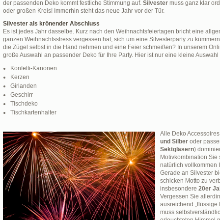
der passenden Deko kommt festliche Stimmung auf.
Silvester
muss ganz klar orde
oder großen Kreis! Immerhin steht das neue Jahr vor der Tür.
Silvester als krönender Abschluss
Es ist jedes Jahr dasselbe. Kurz nach den Weihnachtsfeiertagen bricht eine allg
ganzen Weihnachtsstress vergessen hat, sich um eine Silvesterparty zu kümmern
die Zügel selbst in die Hand nehmen und eine Feier schmeißen? In unserem Onlin
große Auswahl an passender Deko für Ihre Party. Hier ist nur eine kleine Auswah
Konfetti-Kanonen
Kerzen
Girlanden
Geschirr
Tischdeko
Tischkartenhalter
Alle Deko Accessoires
und Silber
oder passen
Sektgläsern
) dominie
Motivkombination Sie s
natürlich vollkommen 
Gerade an Silvester bi
schicken Motto zu ver
insbesondere
20er Ja
Vergessen Sie allerdin
ausreichend „flüssige
muss selbstverständli