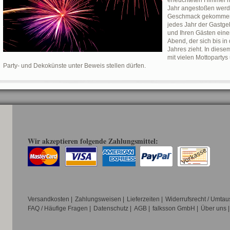
erleuchteten Himmel m
Jahr angestoßen werde
Geschmack gekommen s
jedes Jahr der Gastge
und Ihren Gästen ein
Abend, der sich bis i
Jahres zieht. In diese
mit vielen Mottopartys
Party- und Dekokünste unter Beweis stellen dürfen.
Wir akzeptieren folgende Zahlungsmittel:
Versandkosten
|
Zahlungsweisen
|
Lieferzeiten
|
Widerrufsrecht / Umtau
FAQ / Häufige Fragen
|
Datenschutz
|
AGB
|
falksson GmbH
|
Über uns
|