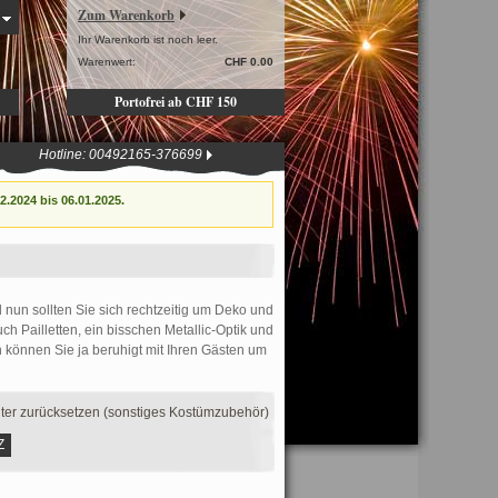
Zum Warenkorb
Ihr Warenkorb ist noch leer.
Warenwert:
CHF 0.00
Portofrei ab CHF 150
Hotline: 00492165-376699
.2024 bis 06.01.2025.
 nun sollten Sie sich rechtzeitig um Deko und
h Pailletten, ein bisschen Metallic-Optik und
n können Sie ja beruhigt mit Ihren Gästen um
lter zurücksetzen (sonstiges Kostümzubehör)
Z