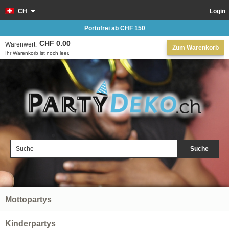
CH
Login
Portofrei ab CHF 150
CHF 0.00
Warenwert:
Zum Warenkorb
Ihr Warenkorb ist noch leer.
Suche
Mottopartys
Kinderpartys