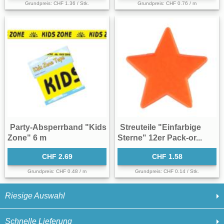
Grundpreis: CHF 1.36 / Stk.
Grundpreis: CHF 0.76 / m
Party-Absperrband "Kids
Streuteile "Einfarbige
Zone" 6 m
Sterne" 12er Pack-or...
CHF 2.69
CHF 1.58
Grundpreis: CHF 0.48 / m
Grundpreis: CHF 0.14 / Stk.
Riesige Auswahl
Schnelle Lieferung