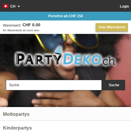
CH
Login
Portofrei ab CHF 150
CHF 0.00
Warenwert:
Zum Warenkorb
Ihr Warenkorb ist noch leer.
Suche
Mottopartys
Kinderpartys