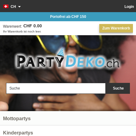
CH
Login
Portofrei ab CHF 150
CHF 0.00
Warenwert:
Zum Warenkorb
Ihr Warenkorb ist noch leer.
Suche
Mottopartys
Kinderpartys