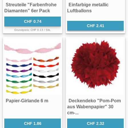
Streuteile "Farbenfrohe
Einfarbige metallic
Diamanten" 6er Pack
Luftballons
CHF 0.74
CHF 2.41
Grundpreis: CHF 0.13 / Stk.
Papier-Girlande 6 m
Deckendeko "Pom-Pom
aus Wabenpapier" 30
cm-...
CHF 1.86
CHF 2.32