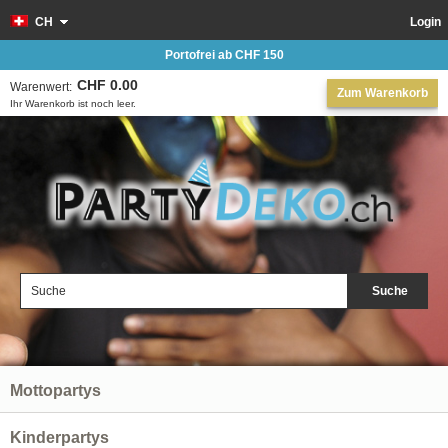
CH
Login
Portofrei ab CHF 150
CHF 0.00
Warenwert:
Zum Warenkorb
Ihr Warenkorb ist noch leer.
Suche
Mottopartys
Kinderpartys