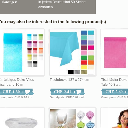
Sonstiges:
In jedem Beutel sind 50 Steine
enthalten
You may also be interested in the following product(s)
infarbiges Deko-Vlies
Tischdecke 137 x 274 cm
Tischläufer Deko
Tischband 10 m
Tafel" 0,3 x ...
CHF 1.30
CHF 2.41
CHF 2.60
Grundpreis: CHF 0.14 / m
Grundpreis: CHF 0.69 / m²
Grundpreis: CH