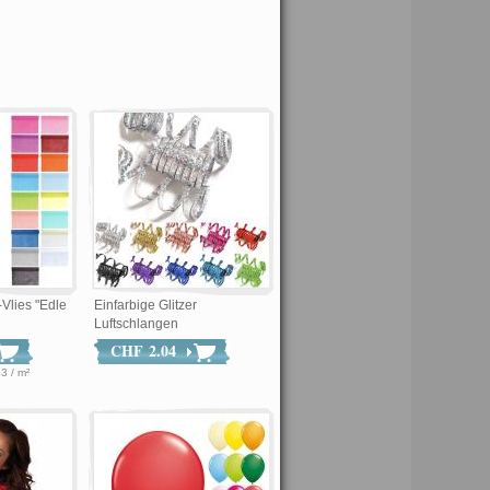
-Vlies "Edle
Einfarbige Glitzer
Luftschlangen
CHF 2.04
F 0.93 / m²