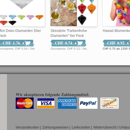
Mini Deko-Diamanten 50er
Streuteile "Farbenfrohe
Hawaii Blumenke
Pack
Diamanten" 6er Pack
CHF 1.76
CHF 0.74
CHF 0.92
Grundpreis: CHF 0.04 / Stk.
Grundpreis: CHF 0.13 / Stk.
CHF 0.70
ab
1200 S
Wir akzeptieren folgende Zahlungsmittel:
Versandkosten
|
Zahlungsweisen
|
Lieferzeiten
|
Widerrufsrecht / Umtau