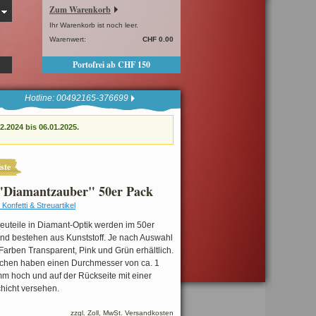
Zum Warenkorb
Ihr Warenkorb ist noch leer.
Warenwert:
CHF 0.00
Portofrei ab CHF 150
Hotline: 00492165-376699
.2024 bis 06.01.2025.
ste
 "Diamantzauber" 50er Pack
Konfetti & Streuartikel
reuteile in Diamant-Optik werden im 50er
und bestehen aus Kunststoff. Je nach Auswahl
 Farben Transparent, Pink und Grün erhältlich.
chen haben einen Durchmesser von ca. 1
mm hoch und auf der Rückseite mit einer
hicht versehen.
zzgl. Zoll, MwSt. Versandkosten