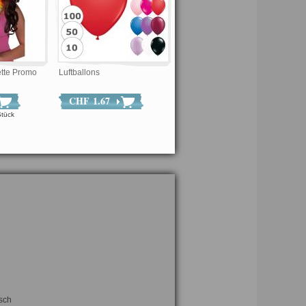
tte Promo
Luftballons
CHF 1.67
tück
sch