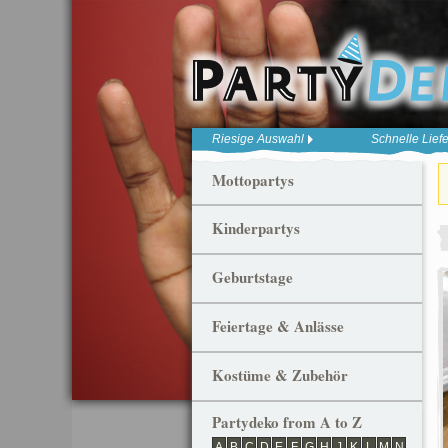
Riesige Auswahl
Schnelle Lief
Mottopartys
Kinderpartys
Geburtstage
Feiertage & Anlässe
Kostüme & Zubehör
Partydeko from A to Z
A
B
C
D
E
F
G
H
J
K
L
M
N