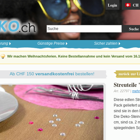
Login
CH
Suche
erung
Günstige Preise
Sicher zahlen
Wir machen Weihnachtsferien. Keine Bestellannahme und kein Versand vom 16.12
Ab CHF 150
versandkostenfrei
bestellen!
zurück zur Li
Streuteile
Art. 22797 |
mehr 
Diese edlen St
Pack geliefert 
sind sie in den
Die Deko-Stein
cm, sind ca. 2 
spiegelnden Sc