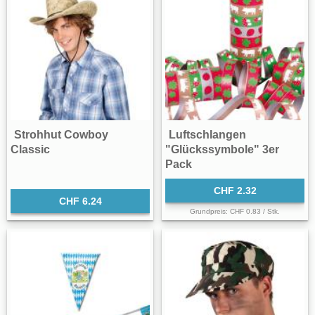
Strohhut Cowboy
Luftschlangen
Classic
"Glückssymbole" 3er
Pack
CHF 2.32
CHF 6.24
Grundpreis: CHF 0.83 / Stk.