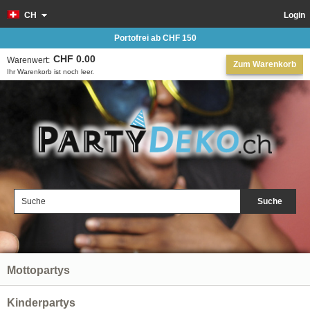
CH
Login
Portofrei ab CHF 150
CHF 0.00
Warenwert:
Zum Warenkorb
Ihr Warenkorb ist noch leer.
Suche
Mottopartys
Kinderpartys