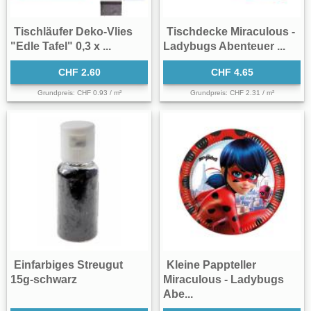
Tischläufer Deko-Vlies
Tischdecke Miraculous -
"Edle Tafel" 0,3 x ...
Ladybugs Abenteuer ...
CHF 2.60
CHF 4.65
Grundpreis: CHF 0.93 / m²
Grundpreis: CHF 2.31 / m²
Einfarbiges Streugut
Kleine Pappteller
15g-schwarz
Miraculous - Ladybugs
Abe...