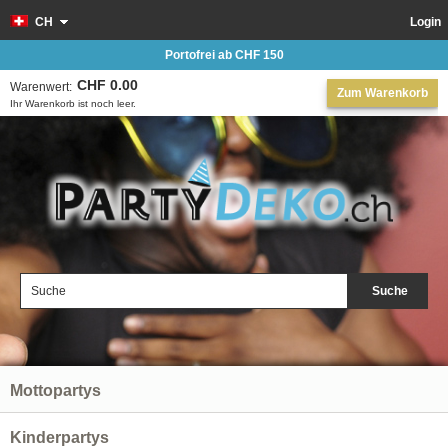
CH
Login
Portofrei ab CHF 150
CHF 0.00
Warenwert:
Zum Warenkorb
Ihr Warenkorb ist noch leer.
Suche
Mottopartys
Kinderpartys