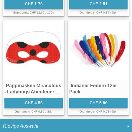
CHF 1.76
CHF 2.51
Grundpreis: CHF 12.60 / 100g
Grundpreis: CHF 0.34 / Stk.
Pappmasken Miraculous
Indianer Federn 12er
- Ladybugs Abenteuer ...
Pack
CHF 4.56
CHF 5.96
Grundpreis: CHF 0.82 / Stk.
Grundpreis: CHF 0.53 / Stk.
Riesige Auswahl