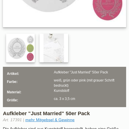
Aufkleber "Just Married" 50er Pack
Artikel:
weiß, grün oder pink (mit grauer Schrift
Farbe:
bedruckt)
Kunststoff
Material:
ca. 3 x 3,5 cm
Größe:
Aufkleber "Just Married" 50er Pack
Art. 17391 |
mehr Mitgebsel & Gewinne
Die Aufkleber sind aus Kunststoff hergestellt, haben eine Größe